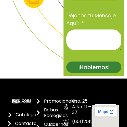
Déjanos tu Mensaje
Aquí:
¡Hablemos!
Promocionales
Cra. 25
A No. 11 –
Bolsas
37
Catálogo
Ecológicas
(601)2015300
Contacto
Cuadernos