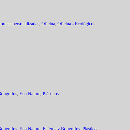
ibretas personalizadas
,
Oficina
,
Oficina - Ecológicos
olígrafos
,
Eco Nature
,
Plásticos
olígrafos
,
Eco Nature
,
Esferos y Bolígrafos
,
Plásticos