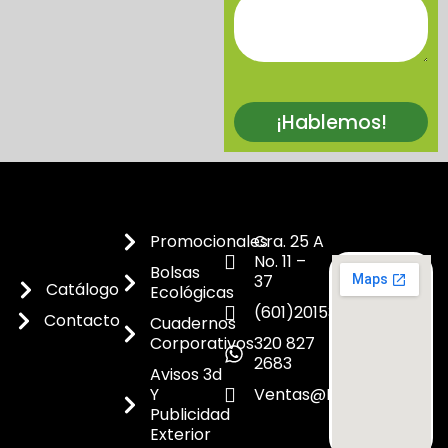
¡Hablemos!
Promocionales
Cra. 25 A
No. 11 –
Bolsas
37
Catálogo
Ecológicas
(601)2015300
Contacto
Cuadernos
Corporativos
320 827
2683
Avisos 3d
Y
Ventas@dicoes.co
Publicidad
Exterior