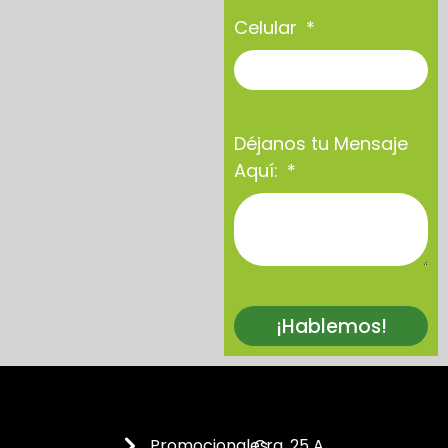
Celular
Déjanos tu Mensaje
Aquí:
¡Hablemos!
Promocionales
Cra. 25 A