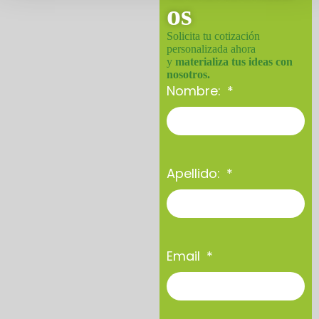
os
Solicita tu cotización
personalizada ahora
y
materializa tus ideas con
nosotros.
Nombre:
Apellido:
Email