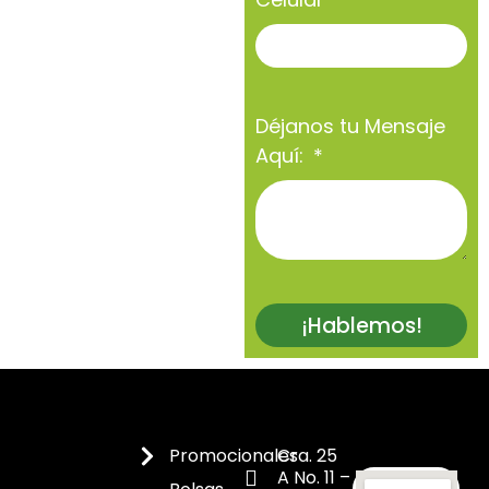
Déjanos tu Mensaje
Aquí:
¡Hablemos!
Promocionales
Cra. 25
A No. 11 –