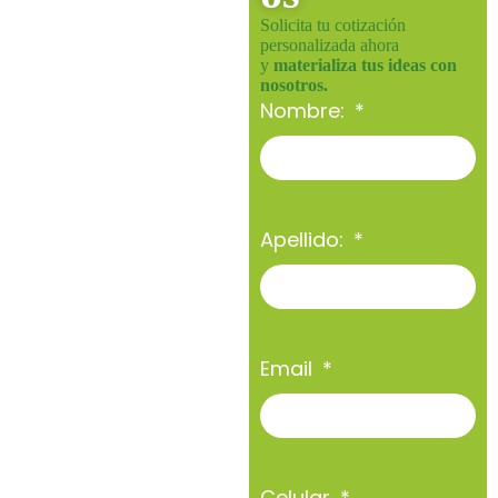
Solicita tu cotización
personalizada ahora
y
materializa tus ideas con
nosotros.
Nombre:
Apellido:
Email
Celular