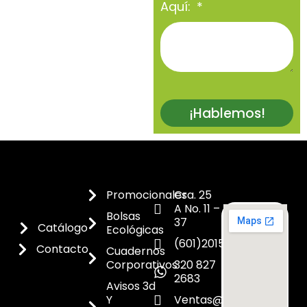
Aquí:
¡Hablemos!
Promocionales
Cra. 25
A No. 11 –
Bolsas
37
Catálogo
Ecológicas
(601)2015300
Contacto
Cuadernos
Corporativos
320 827
2683
Avisos 3d
Y
Ventas@dicoes.co