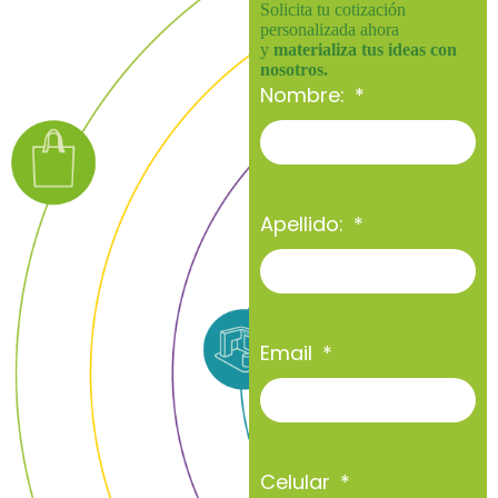
Solicita tu cotización
personalizada ahora
y
materializa tus ideas con
nosotros.
Nombre:
Apellido:
Email
Celular