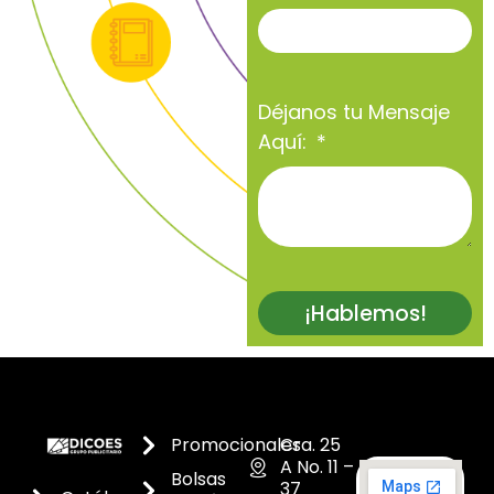
Déjanos tu Mensaje
Aquí:
¡Hablemos!
Promocionales
Cra. 25
A No. 11 –
Bolsas
37