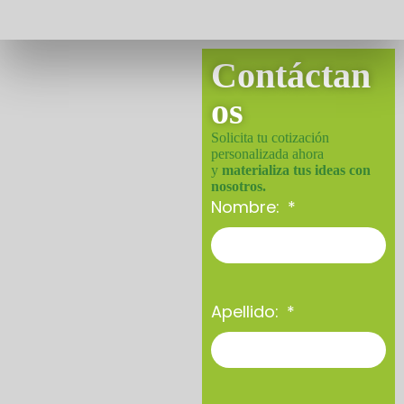
Contáctan
os
Solicita tu cotización
personalizada ahora
y
materializa tus ideas con
nosotros.
Nombre:
Apellido: