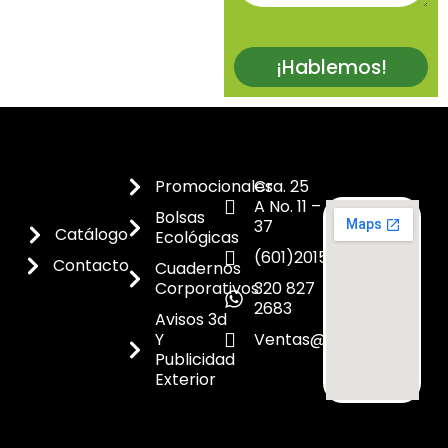
¡Hablemos!
Promocionales
Cra. 25
A No. 11 –
Bolsas
37
Catálogo
Ecológicas
(601)2015300
Contacto
Cuadernos
Corporativos
320 827
2683
Avisos 3d
Y
Ventas@dicoes.co
Publicidad
Exterior