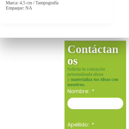
Marca: 4.5 cm / Tampografía
Empaque: NA
Contáctan
os
Solicita tu cotización
personalizada ahora
y
materializa tus ideas con
nosotros.
Nombre:
Apellido: