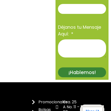
Déjanos tu Mensaje
Aquí:
¡Hablemos!
Promocionales
Cra. 25
A No. 11 –
Bolsas