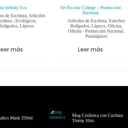
iz Infinity Eco
Set Escolar College – Produccion
Nacional
os de Escritura
,
Artículos
critura - Ecológicos
,
Artículos de Escritura
,
Estuches
Bolígrafos
,
Lápices
Bolígrafos
,
Lápices
,
Oficina
,
Oficina - Producción Nacional
,
Portalápices
Leer más
Leer más
Mug Cerámica con Cuchara
alico Mask 350ml
Trump 10oz