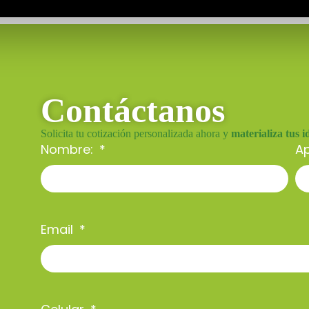
Contáctanos
Solicita tu cotización personalizada ahora y
materializa tus i
Nombre:
Ap
Email