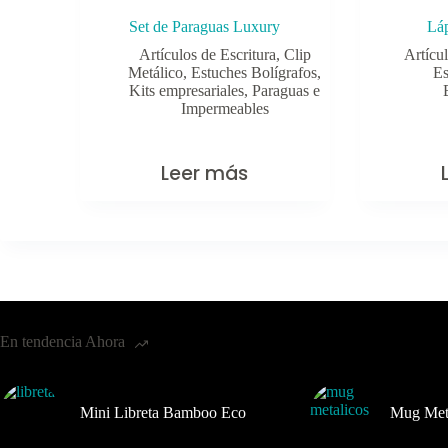
Set de Paraguas Luxury
Láp
Artículos de Escritura
,
Clip
Artícul
Metálico
,
Estuches Bolígrafos
,
Es
Kits empresariales
,
Paraguas e
Impermeables
Leer más
En tendencia Ahora
Mini Libreta Bamboo Eco
Mug Met