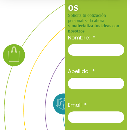
os
Solicita tu cotización
personalizada ahora
y
materializa tus ideas con
nosotros.
Nombre:
Apellido:
Email