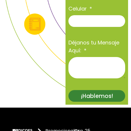
Celular
Déjanos tu Mensaje
Aquí:
¡Hablemos!
Promocionales
Cra. 25