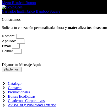
Metro Retráctil Button
Cargador Inalámbrico Bamboo Square
Contáctanos
Solicita tu cotización personalizada ahora y
materializa tus ideas co
Nombre:
Apellido:
Email
Celular
Déjanos tu Mensaje Aquí:
¡Hablemos!
Catálogo
Contacto
Promocionales
Bolsas Ecológicas
Cuadernos Corporativos
Avisos 3d y Publicidad Exterior