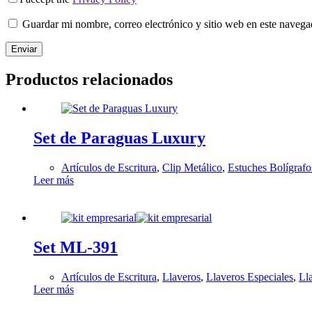
Guardar mi nombre, correo electrónico y sitio web en este naveg
Enviar
Productos relacionados
Set de Paraguas Luxury
Artículos de Escritura
,
Clip Metálico
,
Estuches Bolígrafo
Leer más
Set ML-391
Artículos de Escritura
,
Llaveros
,
Llaveros Especiales
,
Ll
Leer más