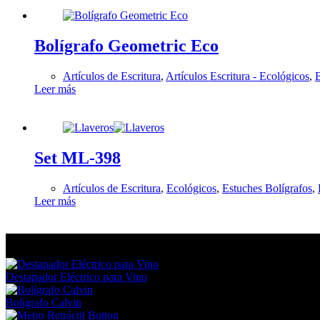
Bolígrafo Geometric Eco
Artículos de Escritura
,
Artículos Escritura - Ecológicos
,
B
Leer más
Set ML-398
Artículos de Escritura
,
Ecológicos
,
Estuches Bolígrafos
,
Leer más
En tendencia Ahora
Destapador Eléctrico para Vino
Bolígrafo Calvin