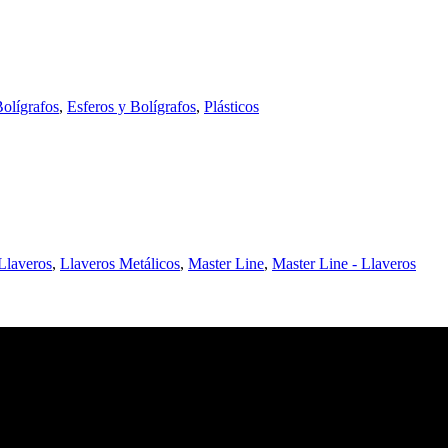
olígrafos
,
Esferos y Bolígrafos
,
Plásticos
Llaveros
,
Llaveros Metálicos
,
Master Line
,
Master Line - Llaveros