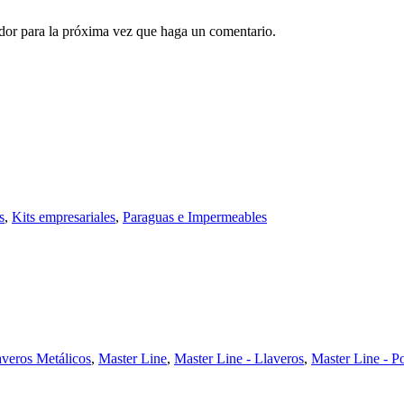
ador para la próxima vez que haga un comentario.
s
,
Kits empresariales
,
Paraguas e Impermeables
averos Metálicos
,
Master Line
,
Master Line - Llaveros
,
Master Line - Po