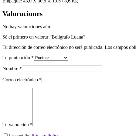
Empaque: 43,0 X 30,5 X 19,5 / 8,6 Kg
Valoraciones
No hay valoraciones aún.
Sé el primero en valorar “Bolígrafo Luana”
Tu dirección de correo electrónico no será publicada.
Los campos obli
Tu puntuación
*
Nombre
*
Correo electrónico
*
Tu valoración
*
I accept the
Privacy Policy