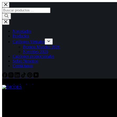
Saltar
al
Búsqueda
contenido
de
productos
Novedades
Productos
Catálogos Virtuales
Promos Mundial 2026
Novelties 2026
Catalogos promocionales
Sobre Nosotros
Contáctanos