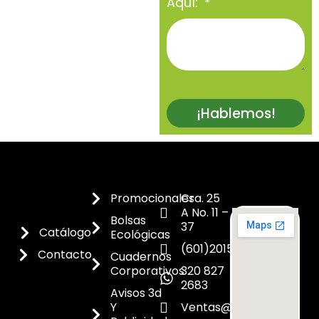
Aquí:
¡Hablemos!
Promocionales
Cra. 25
A No. 11 –
Bolsas
37
Catálogo
Ecológicas
(601)2015300
Contacto
Cuadernos
Corporativos
320 827
2683
Avisos 3d
Y
Ventas@dicoes.co