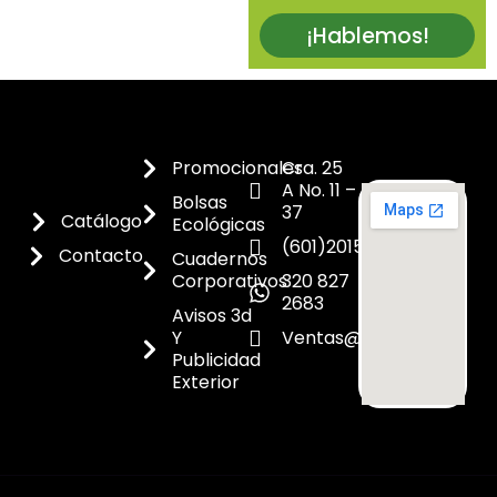
¡Hablemos!
Promocionales
Cra. 25
A No. 11 –
Bolsas
37
Catálogo
Ecológicas
(601)2015300
Contacto
Cuadernos
Corporativos
320 827
2683
Avisos 3d
Y
Ventas@dicoes.co
Publicidad
Exterior