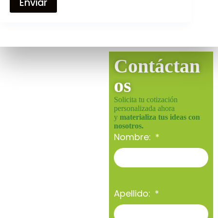
Enviar
Contáctan
os
Solicita tu cotización
personalizada ahora
y
materializa tus ideas con
nosotros.
Nombre:
Apellido: