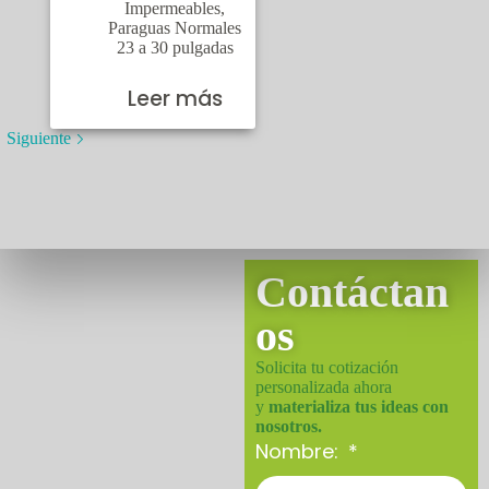
Impermeables
,
Paraguas Normales
23 a 30 pulgadas
Leer más
Siguiente
Contáctan
os
Solicita tu cotización
personalizada ahora
y
materializa tus ideas con
nosotros.
Nombre: