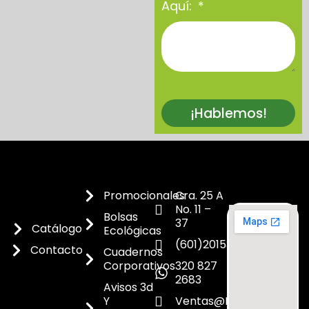
Aquí:
¡Hablemos!
Promocionales
Cra. 25 A
No. 11 –
Bolsas
37
Catálogo
Ecológicas
(601)2015300
Contacto
Cuadernos
Corporativos
320 827
2683
Avisos 3d
Y
Ventas@dicoes.co