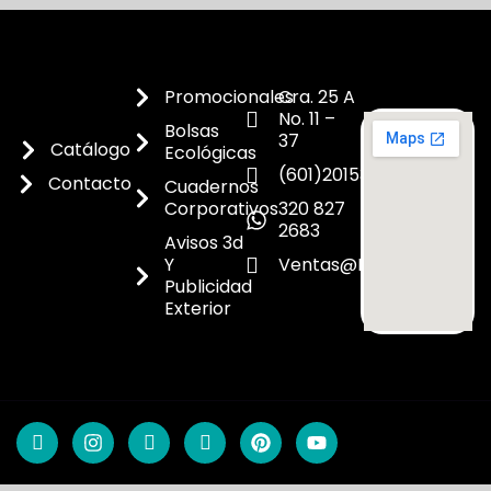
Promocionales
Cra. 25 A
No. 11 –
Bolsas
37
Catálogo
Ecológicas
(601)2015300
Contacto
Cuadernos
Corporativos
320 827
2683
Avisos 3d
Y
Ventas@dicoes.co
Publicidad
Exterior