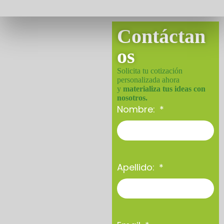
Contáctan
os
Solicita tu cotización
personalizada ahora
y
materializa tus ideas con
nosotros.
Nombre:
Apellido: