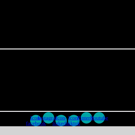
Icon-
Instagram
Icon-
Icon-
Pinterest
Youtube
facebook
linkedin
tiktok