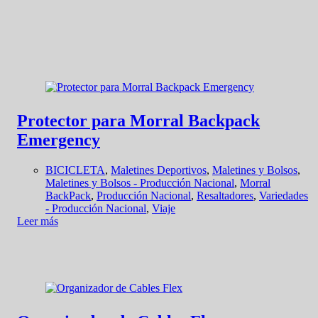
Protector para Morral Backpack
Emergency
BICICLETA
,
Maletines Deportivos
,
Maletines y Bolsos
,
Maletines y Bolsos - Producción Nacional
,
Morral
BackPack
,
Producción Nacional
,
Resaltadores
,
Variedades
- Producción Nacional
,
Viaje
Leer más