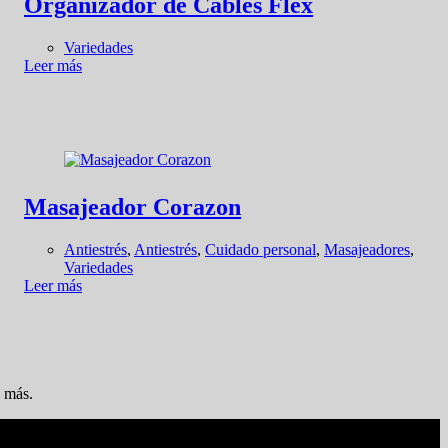
Organizador de Cables Flex
Variedades
Leer más
Masajeador Corazon
Antiestrés
,
Antiestrés
,
Cuidado personal
,
Masajeadores
,
Variedades
Leer más
o más.