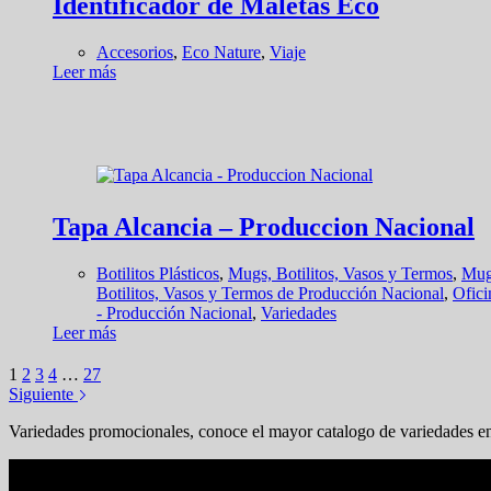
Identificador de Maletas Eco
Accesorios
,
Eco Nature
,
Viaje
Leer más
Tapa Alcancia – Produccion Nacional
Botilitos Plásticos
,
Mugs, Botilitos, Vasos y Termos
,
Mug
Botilitos, Vasos y Termos de Producción Nacional
,
Ofici
- Producción Nacional
,
Variedades
Leer más
1
2
3
4
…
27
Siguiente
Variedades promocionales, conoce el mayor catalogo de variedades en
En tendencia Ahora