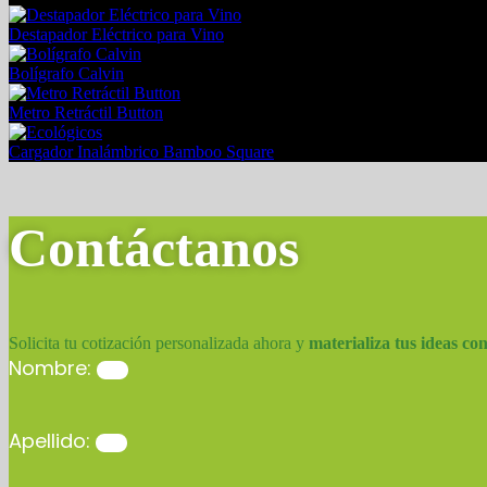
Destapador Eléctrico para Vino
Bolígrafo Calvin
Metro Retráctil Button
Cargador Inalámbrico Bamboo Square
Contáctanos
Solicita tu cotización personalizada ahora y
materializa tus ideas co
Nombre:
Apellido: