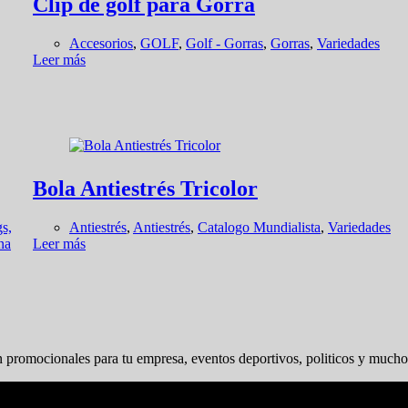
Clip de golf para Gorra
Accesorios
,
GOLF
,
Golf - Gorras
,
Gorras
,
Variedades
Leer más
Bola Antiestrés Tricolor
s,
Antiestrés
,
Antiestrés
,
Catalogo Mundialista
,
Variedades
na
Leer más
 promocionales para tu empresa, eventos deportivos, politicos y much