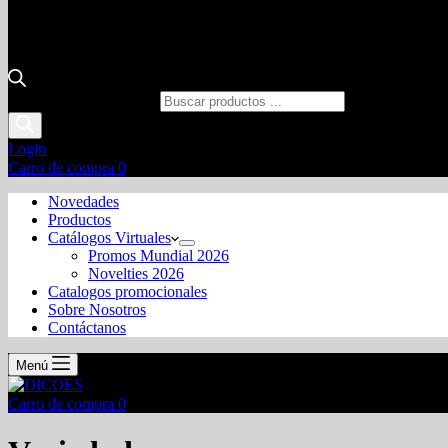
Búsqueda de productos
Login
Carro de compra
0
Novedades
Productos
Catálogos Virtuales
Promos Mundial 2026
Novelties 2026
Catalogos promocionales
Sobre Nosotros
Contáctanos
Menú
Carro de compra
0