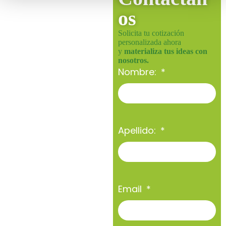
os
Solicita tu cotización
personalizada ahora
y
materializa tus ideas con
nosotros.
Nombre:
Apellido:
Email