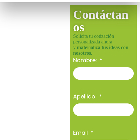
Contáctan
os
Solicita tu cotización
personalizada ahora
y
materializa tus ideas con
nosotros.
Nombre:
Apellido:
Email