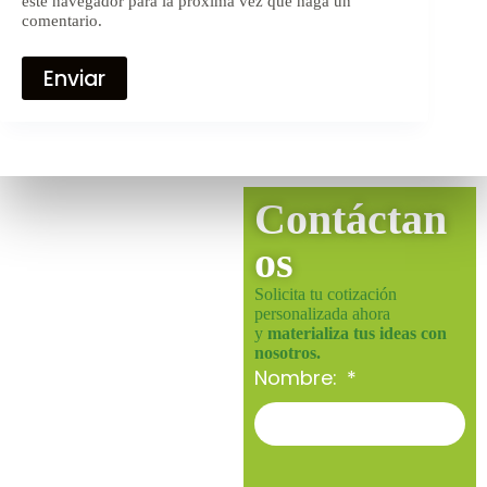
este navegador para la próxima vez que haga un
comentario.
Enviar
Contáctan
os
Solicita tu cotización
personalizada ahora
y
materializa tus ideas con
nosotros.
Nombre: