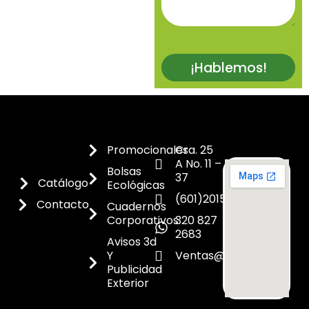
¡Hablemos!
Promocionales
Cra. 25
A No. 11 –
Bolsas
37
Catálogo
Ecológicas
(601)2015300
Contacto
Cuadernos
Corporativos
320 827
2683
Avisos 3d
Y
Ventas@dicoes.co
Publicidad
Exterior