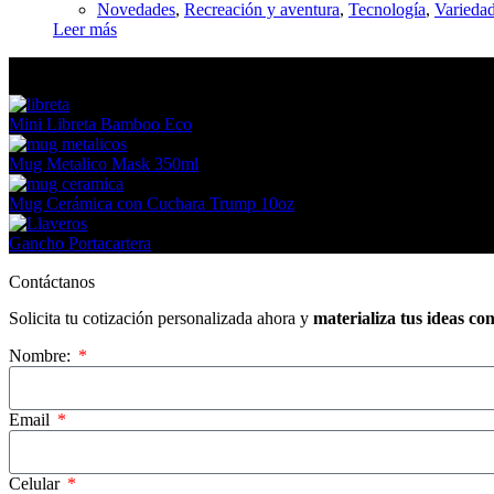
Novedades
,
Recreación y aventura
,
Tecnología
,
Varieda
Leer más
En tendencia Ahora
Mini Libreta Bamboo Eco
Mug Metalico Mask 350ml
Mug Cerámica con Cuchara Trump 10oz
Gancho Portacartera
Contáctanos
Solicita tu cotización personalizada ahora y
materializa tus ideas co
Nombre:
Email
Celular