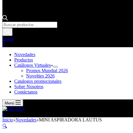
Login
0
Novedades
Productos
Catálogos Virtuales
Promos Mundial 2026
Novelties 2026
Catalogos promocionales
Sobre Nosotros
Contáctanos
Menú
0
Inicio
Novedades
MINI ASPIRADORA LAUTUS
🔍