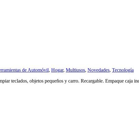
rramientas de Automóvil
,
Hogar
,
Multiusos
,
Novedades
,
Tecnología
limpiar teclados, objetos pequeños y carro. Recargable. Empaque caja in