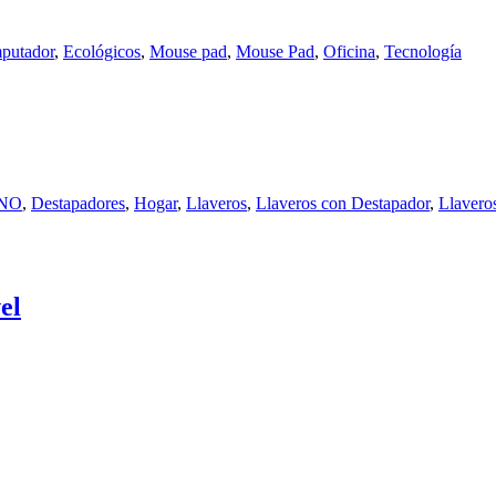
mputador
,
Ecológicos
,
Mouse pad
,
Mouse Pad
,
Oficina
,
Tecnología
INO
,
Destapadores
,
Hogar
,
Llaveros
,
Llaveros con Destapador
,
Llaveros
el