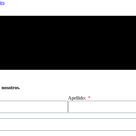
des
n nosotros.
Apellido: