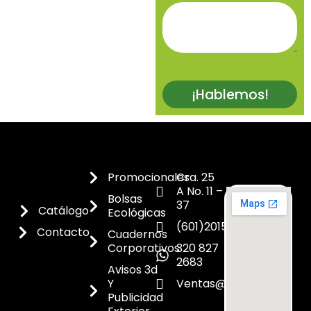
¡Hablemos!
Promocionales
Cra. 25
A No. 11 –
Bolsas
37
Catálogo
Ecológicas
(601)2015300
Contacto
Cuadernos
Corporativos
320 827
2683
Avisos 3d
Y
Ventas@dicoes.co
Publicidad