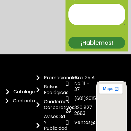
¡Hablemos!
Promocionales
Cra. 25 A
No. 11 –
Bolsas
37
Catálogo
Ecológicas
(601)2015300
Contacto
Cuadernos
Corporativos
320 827
2683
Avisos 3d
Y
Ventas@dicoes.co
Publicidad