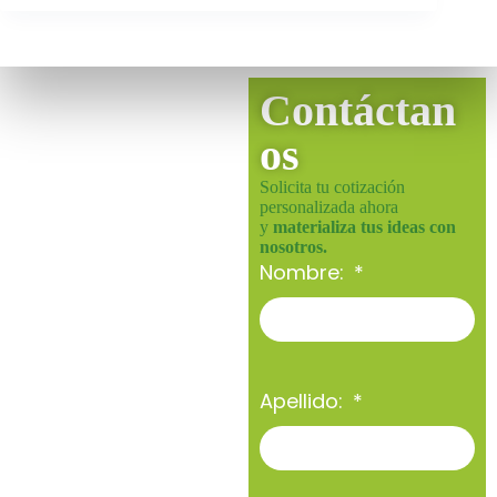
Contáctan
os
Solicita tu cotización
personalizada ahora
y
materializa tus ideas con
nosotros.
Nombre:
Apellido: