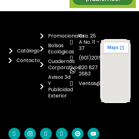
Promocionales
Cra. 25
A No. 11 –
Bolsas
37
Catálogo
Ecológicas
(601)2015300
Contacto
Cuadernos
Corporativos
320 827
2683
Avisos 3d
Y
Ventas@dicoes.co
Publicidad
Exterior