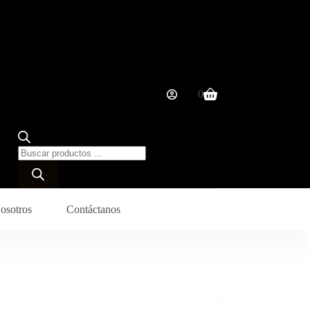
0
Carro
de
compra
Búsqueda
de
productos
osotros
Contáctanos