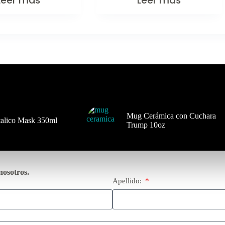
Leer más
Leer más
Mug Cerámica con Cuchara
alico Mask 350ml
Trump 10oz
nosotros.
Apellido: