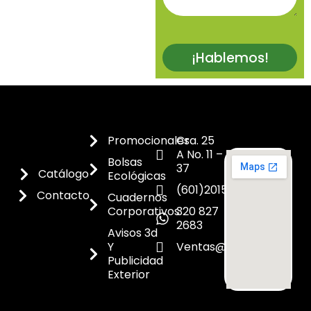
¡Hablemos!
Promocionales
Cra. 25
A No. 11 –
Bolsas
37
Catálogo
Ecológicas
(601)2015300
Contacto
Cuadernos
Corporativos
320 827
2683
Avisos 3d
Y
Ventas@dicoes.co
Publicidad
Exterior