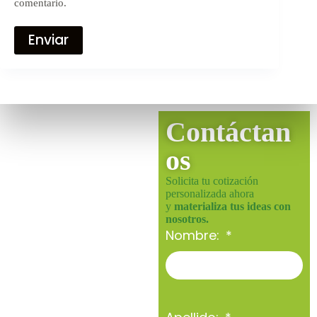
comentario.
Enviar
Contáctan
os
Solicita tu cotización
personalizada ahora
y
materializa tus ideas con
nosotros.
Nombre: