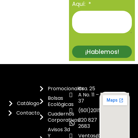
Aquí:
¡Hablemos!
Promocionales
Cra. 25
A No. 11 –
Bolsas
37
Catálogo
Ecológicas
(601)2015300
Contacto
Cuadernos
Corporativos
320 827
2683
Avisos 3d
Y
Ventas@dicoes.co