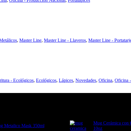
cina
,
Oficina - Producción Nacional
,
Portalápices
Metálicos
,
Master Line
,
Master Line - Llaveros
,
Master Line - Portatarj
ritura - Ecológicos
,
Ecológicos
,
Lápices
,
Novedades
,
Oficina
,
Oficina 
Mug Cerámica con 
g Metalico Mask 350ml
10oz