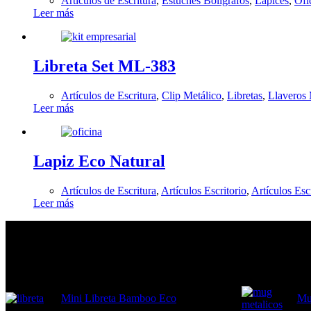
Artículos de Escritura
,
Estuches Bolígrafos
,
Lápices
,
Ofi
Leer más
Libreta Set ML-383
Artículos de Escritura
,
Clip Metálico
,
Libretas
,
Llaveros 
Leer más
Lapiz Eco Natural
Artículos de Escritura
,
Artículos Escritorio
,
Artículos Esc
Leer más
En tendencia Ahora
Mini Libreta Bamboo Eco
Mu