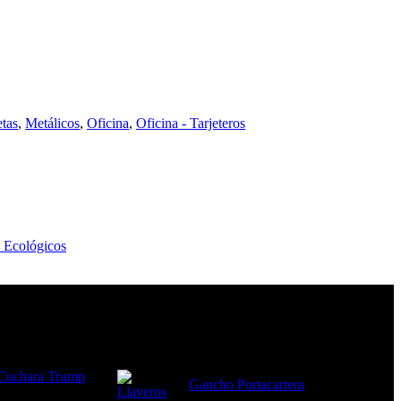
etas
,
Metálicos
,
Oficina
,
Oficina - Tarjeteros
- Ecológicos
Cuchara Trump
Gancho Portacartera