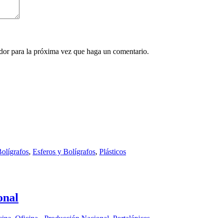
ador para la próxima vez que haga un comentario.
olígrafos
,
Esferos y Bolígrafos
,
Plásticos
onal