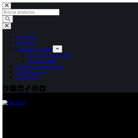
Saltar
al
Búsqueda
contenido
de
productos
Novedades
Productos
Catálogos Virtuales
Promos Mundial 2026
Novelties 2026
Catalogos promocionales
Sobre Nosotros
Contáctanos