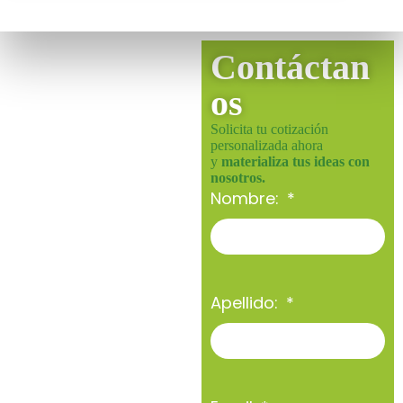
Contáctan
os
Solicita tu cotización
personalizada ahora
y
materializa tus ideas con
nosotros.
Nombre:
Apellido: