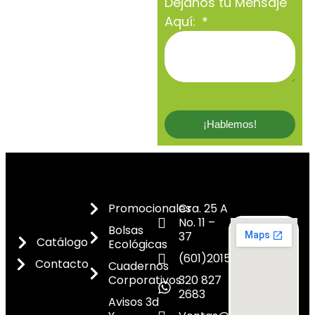
Déjanos tu Mensaje
Aquí:
¡Hablemos!
Promocionales
Cra. 25 A
No. 11 –
Bolsas
37
Catálogo
Ecológicas
(601)2015300
Contacto
Cuadernos
Corporativos
320 827
2683
Avisos 3d