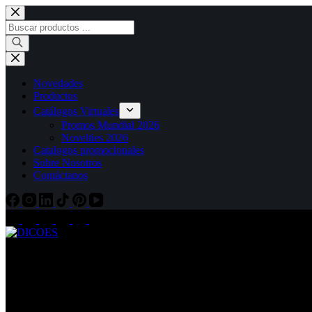
Saltar
al
Búsqueda
contenido
de
productos
Novedades
Productos
Catálogos Virtuales
Promos Mundial 2026
Novelties 2026
Catalogos promocionales
Sobre Nosotros
Contáctanos