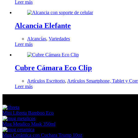
Leer más
Alcancia Elefante
Alcancías
,
Variedades
Leer más
Cubre Cámara Eco Clip
Artículos Escritorio
,
Artículos Smartphone, Tablet y Co
Leer más
En tendencia Ahora
Mini Libreta Bamboo Eco
Mug Metalico Mask 350ml
Mug Cerámica con Cuchara Trump 10oz