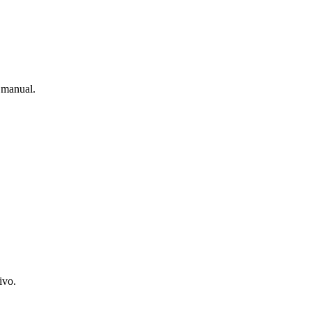
n manual.
ivo.