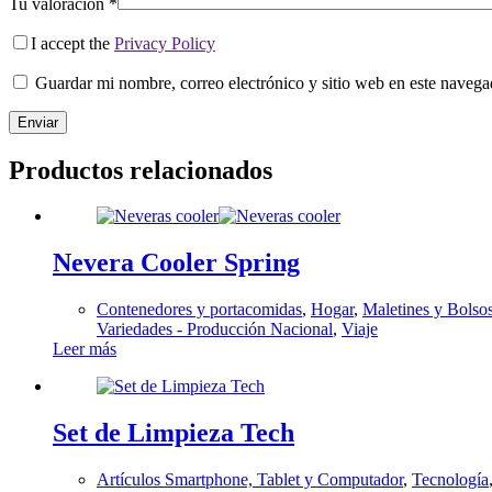
Tu valoración
*
I accept the
Privacy Policy
Guardar mi nombre, correo electrónico y sitio web en este naveg
Enviar
Productos relacionados
Nevera Cooler Spring
Contenedores y portacomidas
,
Hogar
,
Maletines y Bolso
Variedades - Producción Nacional
,
Viaje
Leer más
Set de Limpieza Tech
Artículos Smartphone, Tablet y Computador
,
Tecnología