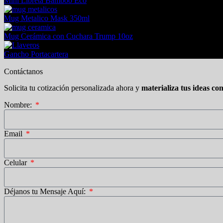
Mini Libreta Bamboo Eco
Mug Metalico Mask 350ml
Mug Cerámica con Cuchara Trump 10oz
Gancho Portacartera
Contáctanos
Solicita tu cotización personalizada ahora y
materializa tus ideas co
Nombre:
Email
Celular
Déjanos tu Mensaje Aquí: