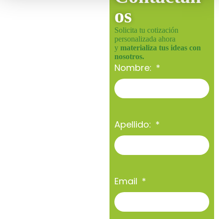
os
Solicita tu cotización
personalizada ahora
y
materializa tus ideas con
nosotros.
Nombre:
Apellido:
Email