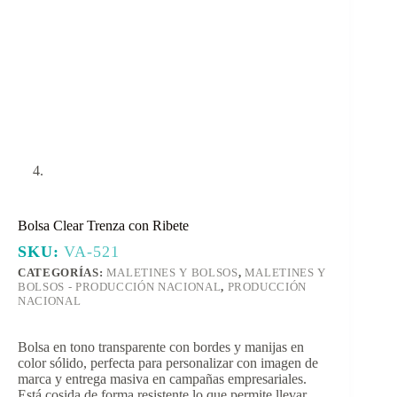
Bolsa Clear Trenza con Ribete
SKU:
VA-521
CATEGORÍAS:
MALETINES Y BOLSOS
,
MALETINES Y
BOLSOS - PRODUCCIÓN NACIONAL
,
PRODUCCIÓN
NACIONAL
Bolsa en tono transparente con bordes y manijas en
color sólido, perfecta para personalizar con imagen de
marca y entrega masiva en campañas empresariales.
Está cosida de forma resistente lo que permite llevar