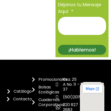
Déjanos tu Mensaje
Aquí:
¡Hablemos!
Promocionales
Cra. 25
A No. 11 –
Bolsas
37
Catálogo
Ecológicas
(601)2015300
Contacto
Cuadernos
Corporativos
320 827
2683