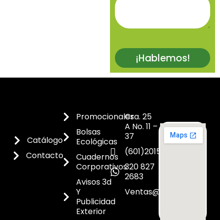
¡Hablemos!
Promocionales
Cra. 25
A No. 11 –
Bolsas
37
Catálogo
Ecológicas
(601)2015300
Contacto
Cuadernos
Corporativos
320 827
2683
Avisos 3d
Y
Ventas@dicoes.co
Publicidad
Exterior