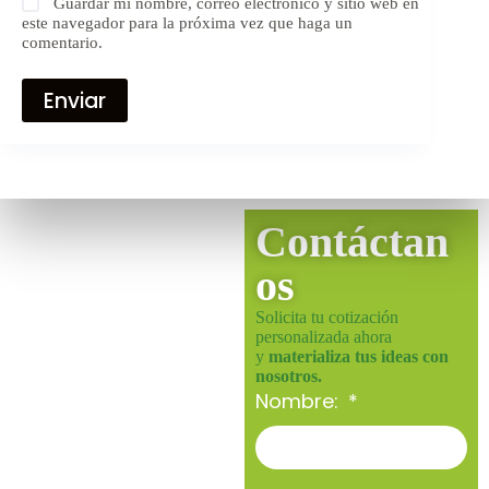
Guardar mi nombre, correo electrónico y sitio web en
este navegador para la próxima vez que haga un
comentario.
Enviar
Contáctan
os
Solicita tu cotización
personalizada ahora
y
materializa tus ideas con
nosotros.
Nombre: