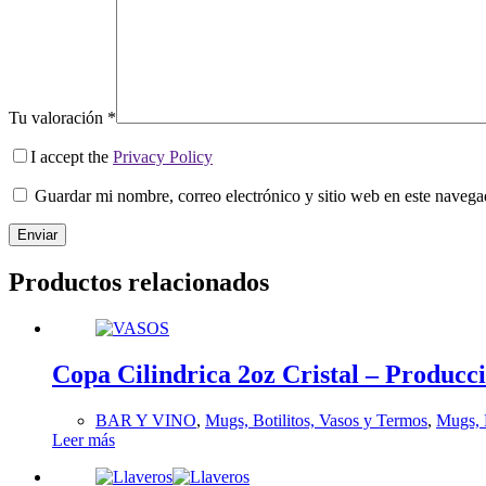
Tu valoración
*
I accept the
Privacy Policy
Guardar mi nombre, correo electrónico y sitio web en este naveg
Enviar
Productos relacionados
Copa Cilindrica 2oz Cristal – Producc
BAR Y VINO
,
Mugs, Botilitos, Vasos y Termos
,
Mugs, 
Leer más