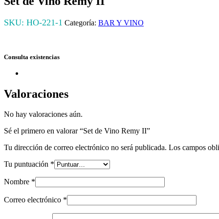
Set de Vino Remy II
SKU:
HO-221-1
Categoría:
BAR Y VINO
Consulta existencias
Valoraciones
No hay valoraciones aún.
Sé el primero en valorar “Set de Vino Remy II”
Tu dirección de correo electrónico no será publicada.
Los campos obli
Tu puntuación
*
Nombre
*
Correo electrónico
*