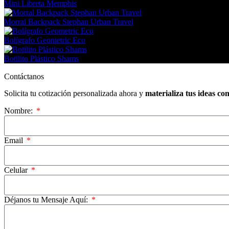
Mini Libreta Memphis
Morral Backpack Stephan Urban Travel
Bolígrafo Geometric Eco
Botilito Plástico Shams
Contáctanos
Solicita tu cotización personalizada ahora y
materializa tus ideas co
Nombre:
Email
Celular
Déjanos tu Mensaje Aquí: