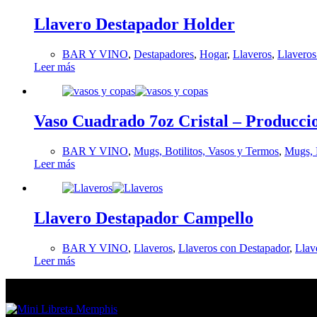
Llavero Destapador Holder
BAR Y VINO
,
Destapadores
,
Hogar
,
Llaveros
,
Llaveros
Leer más
Vaso Cuadrado 7oz Cristal – Producci
BAR Y VINO
,
Mugs, Botilitos, Vasos y Termos
,
Mugs, 
Leer más
Llavero Destapador Campello
BAR Y VINO
,
Llaveros
,
Llaveros con Destapador
,
Llav
Leer más
En tendencia Ahora