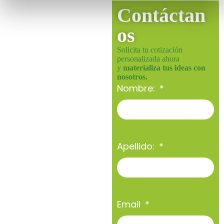
Contáctan
os
Solicita tu cotización
personalizada ahora
y
materializa tus ideas con
nosotros.
Nombre:
Apellido:
Email