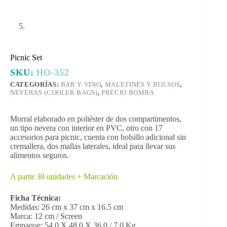
Picnic Set
SKU:
HO-352
CATEGORÍAS:
BAR Y VINO
,
MALETINES Y BOLSOS
,
NEVERAS (COOLER BAGS)
,
PRECIO BOMBA
Morral elaborado en poliéster de dos compartimentos,
un tipo nevera con interior en PVC, otro con 17
accesorios para picnic, cuenta con bolsillo adicional sin
cremallera, dos mallas laterales, ideal para llevar sus
alimentos seguros.
A partir 30 unidades + Marcación
Ficha Técnica:
Medidas: 26 cm x 37 cm x 16.5 cm
Marca: 12 cm / Screen
Empaque: 54,0 X 48,0 X 36,0 / 7,0 Kg