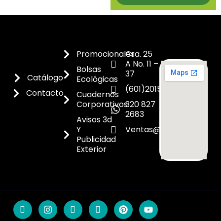
Promocionales
Cra. 25
A No. 11 –
Bolsas
37
Catálogo
Ecológicas
(601)2015300
Contacto
Cuadernos
Corporativos
320 827
2683
Avisos 3d
Y
Ventas@dicoes.co
Publicidad
Exterior