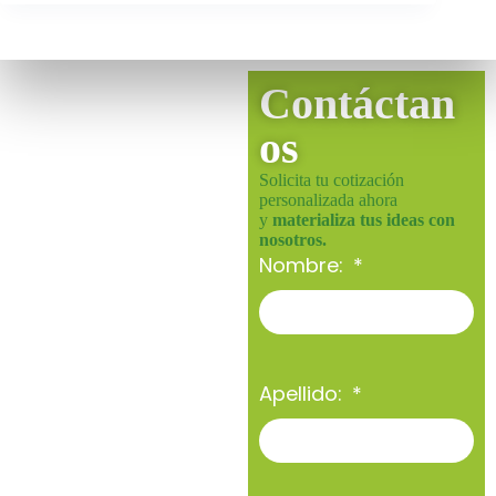
Contáctan
os
Solicita tu cotización
personalizada ahora
y
materializa tus ideas con
nosotros.
Nombre:
Apellido: