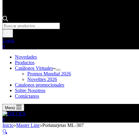
Login
0
Novedades
Productos
Catálogos Virtuales
Promos Mundial 2026
Novelties 2026
Catalogos promocionales
Sobre Nosotros
Contáctanos
Menú
0
Inicio
Master Line
Portatarjetas ML-307
🔍