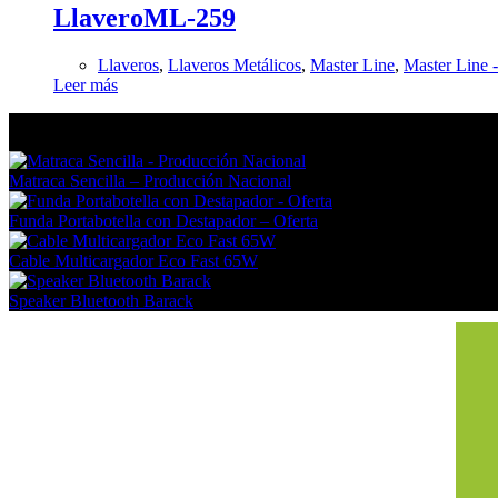
LlaveroML-259
Llaveros
,
Llaveros Metálicos
,
Master Line
,
Master Line 
Leer más
En tendencia Ahora
Matraca Sencilla – Producción Nacional
Funda Portabotella con Destapador – Oferta
Cable Multicargador Eco Fast 65W
Speaker Bluetooth Barack