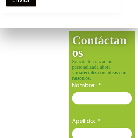
Enviar
Contáctan
os
Solicita tu cotización
personalizada ahora
y
materializa tus ideas con
nosotros.
Nombre:
Apellido: