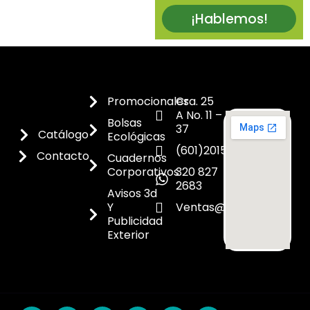
¡Hablemos!
Promocionales
Cra. 25
A No. 11 –
Bolsas
37
Catálogo
Ecológicas
(601)2015300
Contacto
Cuadernos
Corporativos
320 827
2683
Avisos 3d
Y
Ventas@dicoes.co
Publicidad
Exterior