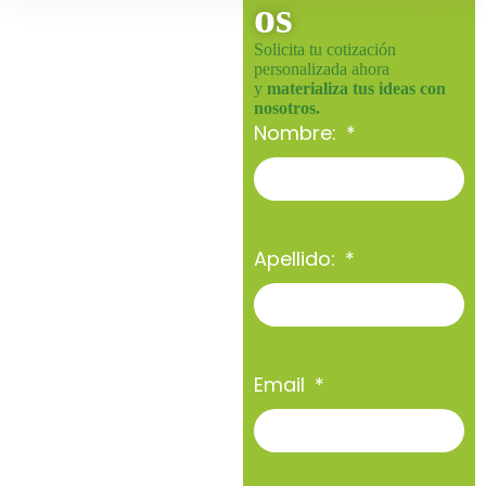
os
Solicita tu cotización
personalizada ahora
y
materializa tus ideas con
nosotros.
Nombre:
Apellido:
Email