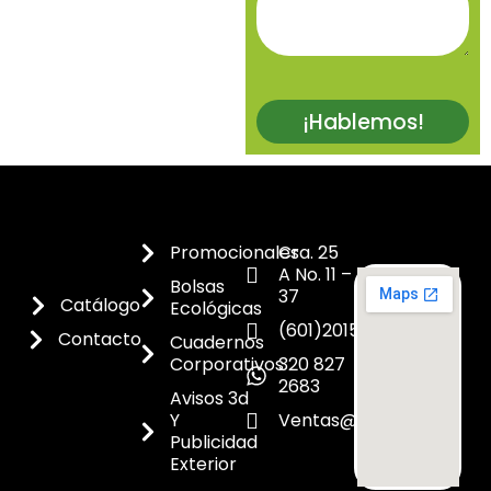
¡Hablemos!
Promocionales
Cra. 25
A No. 11 –
Bolsas
37
Catálogo
Ecológicas
(601)2015300
Contacto
Cuadernos
Corporativos
320 827
2683
Avisos 3d
Y
Ventas@dicoes.co
Publicidad
Exterior