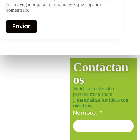
este navegador para la próxima vez que haga un
comentario.
Enviar
Contáctan
os
Solicita tu cotización
personalizada ahora
y
materializa tus ideas con
nosotros.
Nombre: