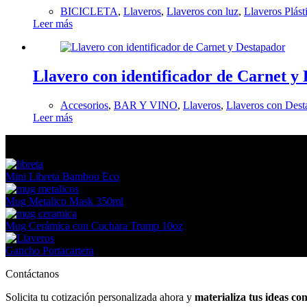
BICICLETA
,
Llaveros
,
Llaveros con luz
,
Llaveros Plást
Leer más
Llavero con identificador de Carnet y
Accesorios
,
BAR Y VINO
,
Llaveros
,
Llaveros con Dest
Leer más
En tendencia Ahora
Mini Libreta Bamboo Eco
Mug Metalico Mask 350ml
Mug Cerámica con Cuchara Trump 10oz
Gancho Portacartera
Contáctanos
Solicita tu cotización personalizada ahora y
materializa tus ideas co