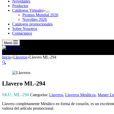
compra
Novedades
Productos
Catálogos Virtuales
Promos Mundial 2026
Novelties 2026
Catalogos promocionales
Sobre Nosotros
Contáctanos
Menú
Carro
0
de
Inicio
Llaveros
Llavero ML-294
compra
🔍
Llavero ML-294
SKU:
ML-294
Categorías:
Llaveros
,
Llaveros Metálicos
,
Master Li
Llavero completamente Metálico en forma de corazón, es un excelente 
valiosa del artículo promocional.