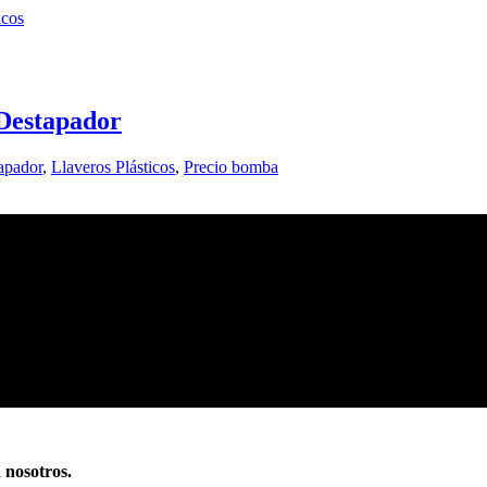
icos
 Destapador
apador
,
Llaveros Plásticos
,
Precio bomba
n nosotros.