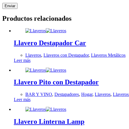
Enviar
Productos relacionados
Llavero Destapador Car
Llaveros
,
Llaveros con Destapador
,
Llaveros Metálicos
Leer más
Llavero Pito con Destapador
BAR Y VINO
,
Destapadores
,
Hogar
,
Llaveros
,
Llaveros
Leer más
Llavero Linterna Lamp