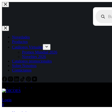
Saltar
al
Búsqueda
contenido
de
productos
Novedades
Productos
Catálogos Virtuales
Promos Mundial 2026
Novelties 2026
Catalogos promocionales
Sobre Nosotros
Contáctanos
Login
Carro
0
de