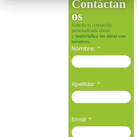
Contáctan
os
Solicita tu cotización
personalizada ahora
y
materializa tus ideas con
nosotros.
Nombre:
Apellido:
Email