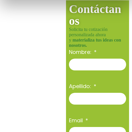
Contáctan
os
Solicita tu cotización
personalizada ahora
y
materializa tus ideas con
nosotros.
Nombre:
Apellido:
Email