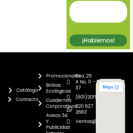
¡Hablemos!
Promocionales
Cra. 25
A No. 11 –
Bolsas
37
Catálogo
Ecológicas
(601)2015300
Contacto
Cuadernos
Corporativos
320 827
2683
Avisos 3d
Y
Ventas@dicoes.co
Publicidad