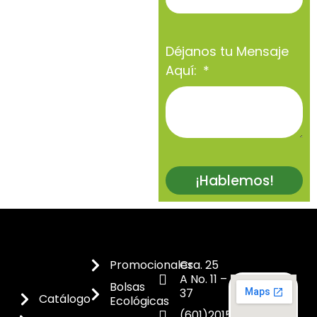
Déjanos tu Mensaje
Aquí:
¡Hablemos!
Promocionales
Cra. 25
A No. 11 –
Bolsas
37
Catálogo
Ecológicas
(601)2015300