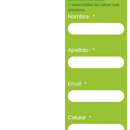
y
materializa tus ideas con
nosotros.
Nombre:
Apellido:
Email
Celular